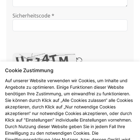
Sicherheitscode *
Cookie Zustimmung
Ich habe die
Datenschutzhinweise
zur
Auf unserer Website verwenden wir Cookies, um Inhalte und
Kenntnis genommen.
Angebote zu optimieren. Einige Funktionen dieser Website
benötigen Ihre Zustimmung, um einwandfrei zu funktionieren.
Sie können durch Klick auf „Alle Cookies zulassen“ alle Cookies
Formular jetzt absenden
akzeptieren, durch Klick auf „Nur notwendige Cookies
akzeptieren“ nur notwendige Cookies akzeptieren, oder durch
Alle mit * gekennzeichneten Felder sind
Klick auf "Einstellungen" individuelle Einstellungen vornehmen.
Pflichtangaben.
Durch Nutzung dieser Website geben Sie in jedem Fall Ihre
Einwilligung zu den notwendigen Cookies. Die
Einwilligungserklärung (des Nutzers, bzw. dessen Gerät) wird