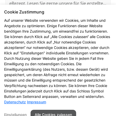
eRezept. Lesen Sie gerne unsere für Sie erstellten
FAQ.
Cookie Zustimmung
Mehr erfahren
Auf unserer Website verwenden wir Cookies, um Inhalte und
Angebote zu optimieren. Einige Funktionen dieser Website
benötigen Ihre Zustimmung, um einwandfrei zu funktionieren.
Sie können durch Klick auf „Alle Cookies zulassen“ alle Cookies
akzeptieren, durch Klick auf „Nur notwendige Cookies
akzeptieren“ nur notwendige Cookies akzeptieren, oder durch
Elektronische Patientenakte
Klick auf "Einstellungen" individuelle Einstellungen vornehmen.
Hier finden Sie die wichtigsten Fragen und
Durch Nutzung dieser Website geben Sie in jedem Fall Ihre
Einwilligung zu den notwendigen Cookies. Die
Antworten rund um die ePA (elektronische
Einwilligungserklärung (des Nutzers, bzw. dessen Gerät) wird
Patientenakte).
gespeichert, um deren Abfrage nicht erneut wiederholen zu
müssen und die Einwilligung entsprechend der gesetzlichen
Mehr erfahren
Verpflichtung nachweisen zu können. Sie können Ihre Cookie
Einstellungen jederzeit durch Klick auf das Schloss Symbol
Button am Seitenrand anpassen, verwalten und widerrufen.
Datenschutz
Impressum
Seitenübersicht
Kontakt
Impressum
Einstellungen
Alle Cookies zulassen
Datenschutz
Barrierefreiheit